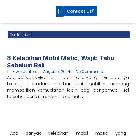
Contact Us
CarsBlue Service
CarsBlue Care
Car Interiors
8 Kelebihan Mobil Matic, Wajib Tahu
Sebelum Beli
Erwin Juntoro
August 7, 2024
No Comments
Ada banyak kelebihan mobil matic yang membuatnya
kerap jadi kendaraan pilihan. Jenis mobil ini memang
memberikan kemudahan lebih bagi pengemudi. Hal
tersebut berkat transmisi otomatis
Ada banyak
kelebihan mobil matic
yang