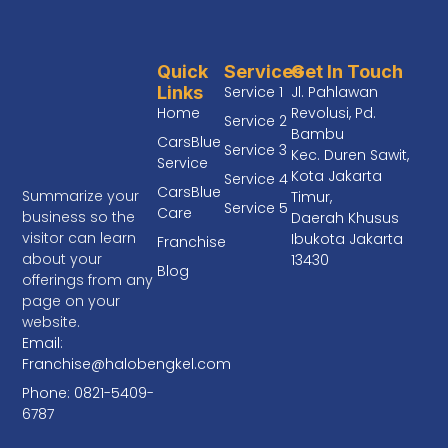
Quick
Services
Get In Touch
Links
Service 1
Jl. Pahlawan
Home
Revolusi, Pd.
Service 2
Bambu
CarsBlue
Service 3
Kec. Duren Sawit,
Service
Kota Jakarta
Service 4
CarsBlue
Summarize your
Timur,
Service 5
Care
business so the
Daerah Khusus
visitor can learn
Ibukota Jakarta
Franchise
about your
13430
Blog
offerings from any
page on your
website.
Email:
Franchise@halobengkel.com
Phone: 0821-5409-
6787