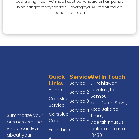
Udara dingin dari AC mobil saat berkendara di hari panas
bisa sangat menyegarkan. Sayangnya, AC mobil malah
panas. Lalu, apa
Quick
Services
Get In Touch
Links
Service 1
Jl. Pahlawan
Home
Revolusi, Pd.
Service 2
Bambu
CarsBlue
Service 3
Kec. Duren Sawit,
Service
Kota Jakarta
Service 4
CarsBlue
Summarize your
Timur,
Service 5
Care
business so the
Daerah Khusus
visitor can learn
Ibukota Jakarta
Franchise
about your
13430
Blog