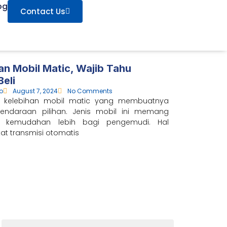
og
Contact Us
an Mobil Matic, Wajib Tahu
eli
ro
August 7, 2024
No Comments
 kelebihan mobil matic yang membuatnya
kendaraan pilihan. Jenis mobil ini memang
 kemudahan lebih bagi pengemudi. Hal
kat transmisi otomatis