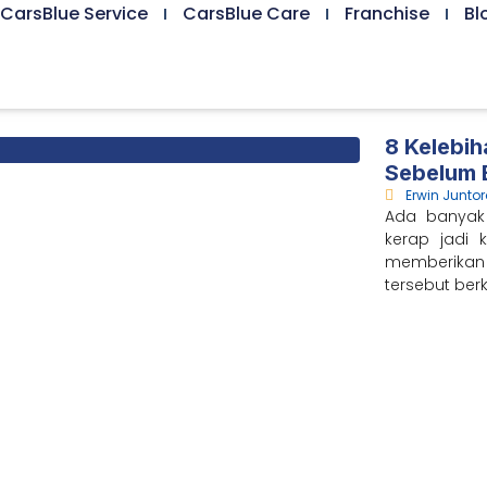
CarsBlue Service
CarsBlue Care
Franchise
Bl
8 Kelebih
Sebelum B
Erwin Junto
Ada banyak
kerap jadi 
memberikan
tersebut ber