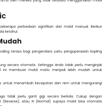
utama oleh mereka yang tidak terbiasa menggunakan mobil
ic
beberapa perbedaan signifikan dari mobil manual. Berikut
da ketahui:
 Mudah
aling terasa bagi pengendara yaitu pengoperasian kopling
sung secara otomatis. Sehingga Anda tidak perlu menginjak
Hal ini membuat mobil matic menjadi lebih mudah untuk
gas untuk menambah kecepatan dan rem untuk mengurangi
a tidak perlu ganti gigi secara berkala. Cukup dengan
 R (Reverse), atau N (Normal) supaya mobil bisa otomatis