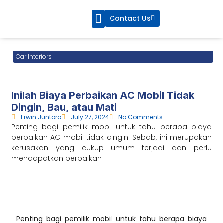
Contact Us
CarsBlue Service
CarsBlue Care
Car Interiors
Inilah Biaya Perbaikan AC Mobil Tidak
Dingin, Bau, atau Mati
Erwin Juntoro
July 27, 2024
No Comments
Penting bagi pemilik mobil untuk tahu berapa biaya
perbaikan AC mobil tidak dingin. Sebab, ini merupakan
kerusakan yang cukup umum terjadi dan perlu
mendapatkan perbaikan
Penting bagi pemilik mobil untuk tahu berapa
biaya