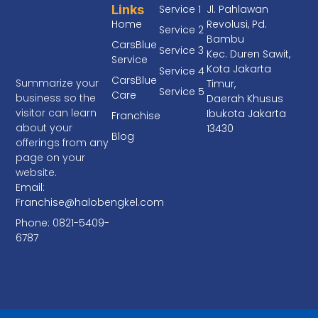
Links
Service 1
Jl. Pahlawan
Home
Revolusi, Pd.
Service 2
Bambu
CarsBlue
Service 3
Kec. Duren Sawit,
Service
Kota Jakarta
Service 4
CarsBlue
Summarize your
Timur,
Service 5
Care
business so the
Daerah Khusus
visitor can learn
Ibukota Jakarta
Franchise
about your
13430
Blog
offerings from any
page on your
website.
Email:
Franchise@halobengkel.com
Phone: 0821-5409-
6787